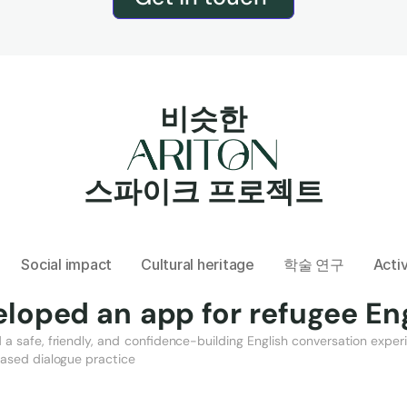
비슷한
스파이크 프로젝트
Social impact
Cultural heritage
학술 연구
Acti
loped an app for refugee Eng
a safe, friendly, and confidence-building English conversation experi
ased dialogue practice