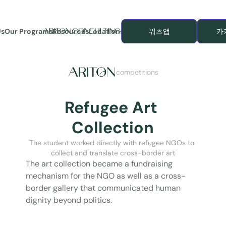
Us
Our Programs
Resources
Locations
워츠앱
카
competitions
Refugee Art 
Collection
The student worked directly with refugee NGOs to 
collect and translate cross-border art
The art collection became a fundraising 
mechanism for the NGO as well as a cross-
border gallery that communicated human 
dignity beyond politics.