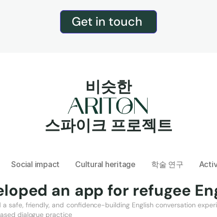
Get in touch 
비슷한
스파이크 프로젝트
Social impact
Cultural heritage
학술 연구
Acti
loped an app for refugee Eng
a safe, friendly, and confidence-building English conversation experi
ased dialogue practice