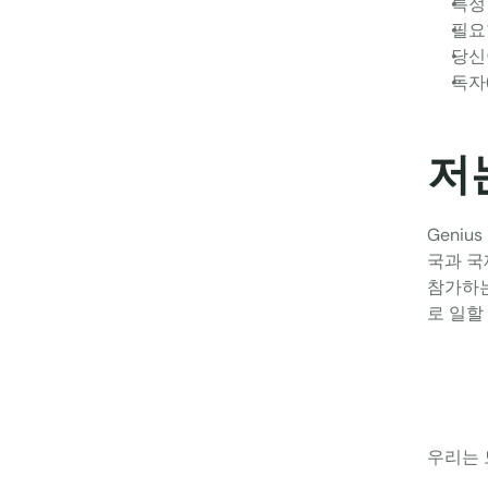
특정
필요
당신
독자
저
Geniu
국과 국
참가하는 
로 일할
우리는 