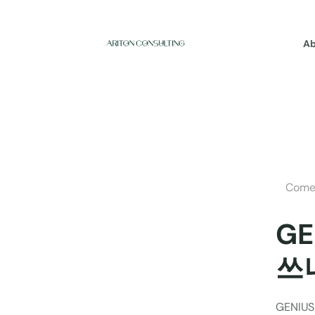
Ab
Come 
GE
쓰
GENI