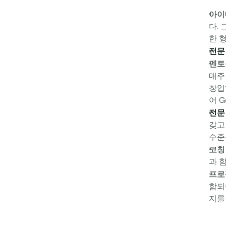
아이
다.
한 
전문
멘토
매주
창업
어 
전문
갖고
수준
코칭
과 
프로
함되
지를