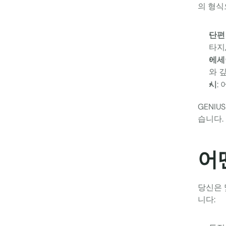
의 형식
단편
타지
에세
와 
시
:
GENIU
습니다. 
어
당신은 
니다: