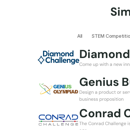
Sim
All
STEM Competiti
Diamond
Come up with a new inno
Genius B
Design a product or serv
business proposition
Conrad C
The Conrad Challenge is